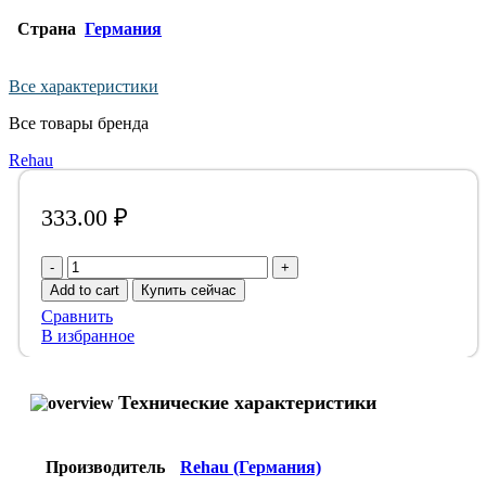
Страна
Германия
Все характеристики
Все товары бренда
Rehau
333.00
₽
Заглушка
Rehau
Add to cart
Купить сейчас
Raupiano
Сравнить
110
В избранное
мм
quantity
Технические характеристики
Производитель
Rehau (Германия)