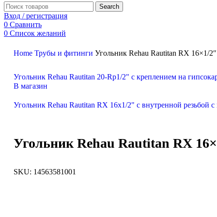
Search
Вход / регистрация
0
Сравнить
0
Список желаний
0
items
0.00
₽
Home
Трубы и фитинги
Угольник Rehau Rautitan RX 16×1/2″
Search
Угольник Rehau Rautitan 20-Rp1/2" с креплением на гипсок
В магазин
Угольник Rehau Rautitan RX 16x1/2" с внутренной резьбой
Угольник Rehau Rautitan RX 16×
SKU:
14563581001
Увеличить