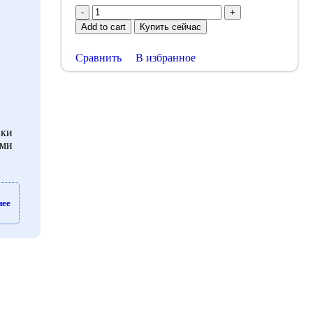
Add to cart
Купить сейчас
Сравнить
В избранное
вки
ами
нее