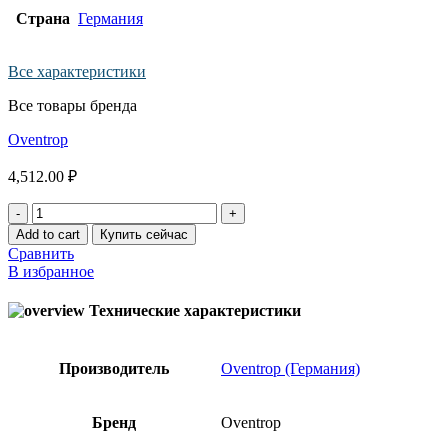
Страна
Германия
Все характеристики
Все товары бренда
Оventrop
4,512.00
₽
Пресс-
муфта
Add to cart
Купить сейчас
Oventrop
Сравнить
40x32
В избранное
мм
quantity
Технические характеристики
Производитель
Оventrop (Германия)
Бренд
Oventrop