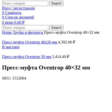
Search
Вход / регистрация
0
Сравнить
0
Список желаний
0
items
0.00
₽
Search
Home
Трубы и фитинги
Пресс-муфта Oventrop 40×32 мм
Пресс-муфта Oventrop 40x26 мм
4,392.00
₽
В магазин
Пресс-муфта Oventrop 50 мм
5,414.40
₽
Пресс-муфта Oventrop 40×32 мм
SKU:
1512664
Увеличить