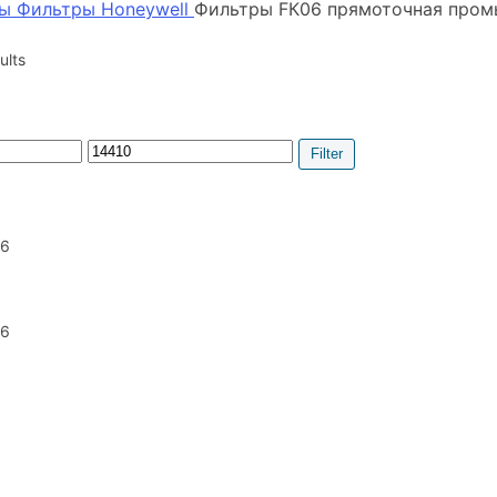
ры
Фильтры Honeywell
Фильтры FК06 прямоточная пром
ults
Max
Filter
price
6
6