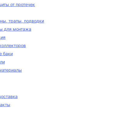
иты от протечек
ны, трапы, подводки
ы для монтажа
ция
коллекторов
е баки
ели
материалы
доставка
такты