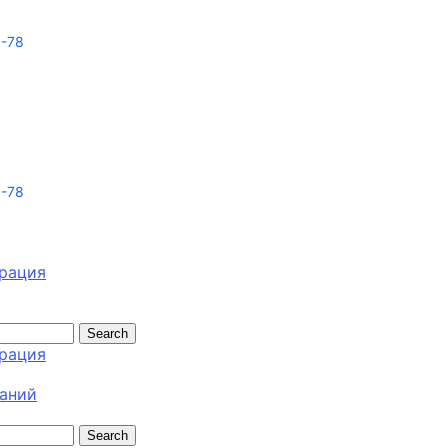
6-78
6-78
трация
Search
трация
аний
Search