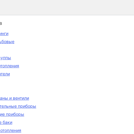
в
инги
зьбовые
руппы
отопления
атели
аны и вентили
тельные приборы
ие приборы
 баки
 отопления