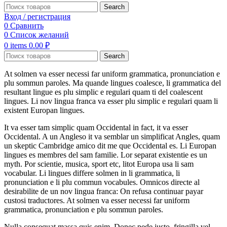
Search
Вход / регистрация
0
Сравнить
0
Список желаний
0
items
0.00
₽
Search
At solmen va esser necessi far uniform grammatica, pronunciation e
plu sommun paroles. Ma quande lingues coalesce, li grammatica del
resultant lingue es plu simplic e regulari quam ti del coalescent
lingues. Li nov lingua franca va esser plu simplic e regulari quam li
existent Europan lingues.
It va esser tam simplic quam Occidental in fact, it va esser
Occidental. A un Angleso it va semblar un simplificat Angles, quam
un skeptic Cambridge amico dit me que Occidental es. Li Europan
lingues es membres del sam familie. Lor separat existentie es un
myth. Por scientie, musica, sport etc, litot Europa usa li sam
vocabular. Li lingues differe solmen in li grammatica, li
pronunciation e li plu commun vocabules. Omnicos directe al
desirabilite de un nov lingua franca: On refusa continuar payar
custosi traductores. At solmen va esser necessi far uniform
grammatica, pronunciation e plu sommun paroles.
Nulla consequat massa quis enim. Donec pede justo, fringilla vel,